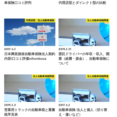
車保険口コミ評判
代理店型とダイレクト型の比較
代理店型 法人自動車保険
法人自動車保険関連
2017.4.3
2019.3.31
日本興亜損保自動車保険法人契約
委託ドライバーの年収・収入、開
内容/口コミ評価nihonkoua
業（経費・資金）、自動車保険に
ついて
法人自動車保険関連
法人自動車保険関連
2019.3.2
2017.4.3
営業用トラックの自動車税と重量
自動車保険 法人と個人（切り替
税早見表
え・違いなど）