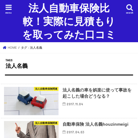
法人自動車保険比
menu
search
較！実際に見積もり
を取ってみた口コミ
HOME
タグ : 法人名義
法人名義
法人自動車保険関連
法人名義の車を娯楽に使って事故を
起こした場合どうなる？
2017.11.04
法人自動車保険関連
自動車保険 法人名義houzinmeigi
2017.04.03