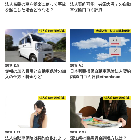
法人名義の車を娯楽に使って事故
法人契約可能「共栄火災」の自動
を起こした場合どうなる？
車保険口コミ評判
法人自動車保険関連
代理店型 法人自動車保険
2019.2.5
2017.4.3
赤帽の加入費用と自動車保険の加
日本興亜損保自動車保険法人契約
入の仕方・料金など
内容/口コミ評価nihonkoua
法人自動車保険関連
法人自動車保険関連
2018.1.23
2019.2.24
法人自動車保険は契約台数によっ
運送業の開業資金調達方法は？