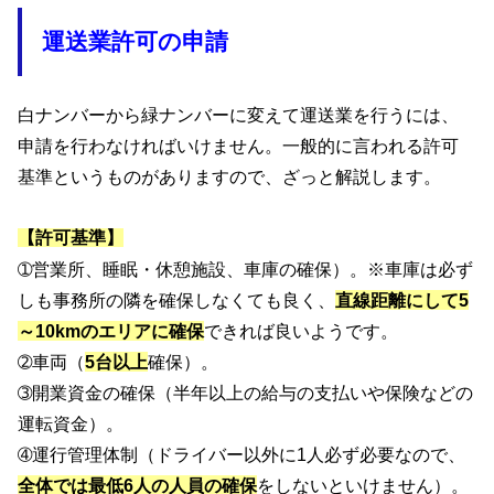
運送業許可の申請
白ナンバーから緑ナンバーに変えて運送業を行うには、
申請を行わなければいけません。一般的に言われる許可
基準というものがありますので、ざっと解説します。
【許可基準】
➀営業所、睡眠・休憩施設、車庫の確保）。※車庫は必ず
しも事務所の隣を確保しなくても良く、
直線距離にして5
～10kmのエリアに確保
できれば良いようです。
➁車両（
5台以上
確保）。
➂開業資金の確保（半年以上の給与の支払いや保険などの
運転資金）。
➃運行管理体制（ドライバー以外に1人必ず必要なので、
全体では最低6人の人員の確保
をしないといけません）。