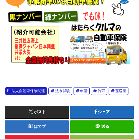
法人自動車保険関連
法令試験
申請
許可
運送業
ポスト
シェア
はてブ
送る