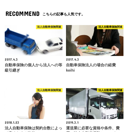
RECOMMEND
こちらの記事も人気です。
法人自動車保険関連
法人自動車保険関連
2017.4.3
2017.4.3
自動車保険の個人から法人への等
自動車保険法人の場合の経費
級引継ぎ
keihi
法人自動車保険関連
法人自動車保険関連
2018.1.23
2019.3.1
法人自動車保険は契約台数によっ
運送業に必要な資格や条件、費