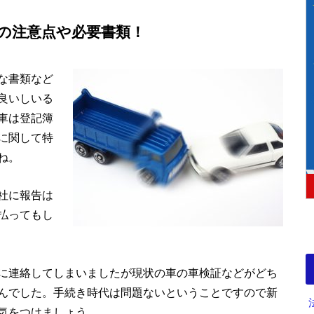
の注意点や必要書類！
な書類など
良いしいる
車は登記簿
に関して特
ね。
社に報告は
払ってもし
に連絡してしまいましたが現状の車の車検証などがどち
んでした。手続き時代は問題ないということですので新
気をつけましょう。