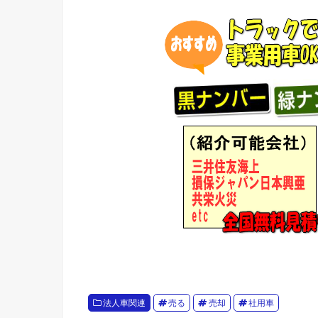
法人車関連
売る
売却
社用車