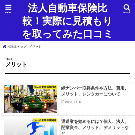
法人自動車保険比
menu
search
較！実際に見積もり
を取ってみた口コミ
HOME
タグ : メリット
メリット
法人自動車保険関連
緑ナンバー取得条件や方法、費用、
メリット、レンタカーについて
2019.03.17
法人自動車保険関連
運送業を始めるには？個人、法人、
開業資金、メリット、デメリットな
ど